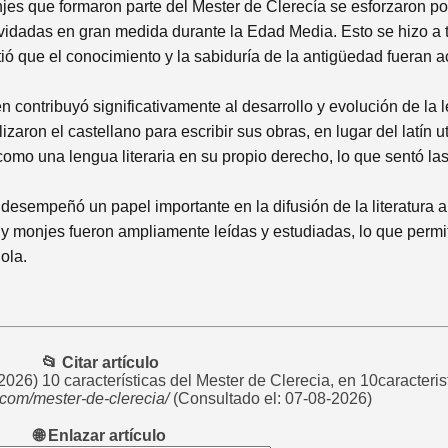
jes que formaron parte del Mester de Clerecía se esforzaron por
vidadas en gran medida durante la Edad Media. Esto se hizo a t
tió que el conocimiento y la sabiduría de la antigüedad fueran a
 contribuyó significativamente al desarrollo y evolución de la 
aron el castellano para escribir sus obras, en lugar del latín uti
 como una lengua literaria en su propio derecho, lo que sentó la
 desempeñó un papel importante en la difusión de la literatura a
 y monjes fueron ampliamente leídas y estudiadas, lo que permiti
ola.
📂 Citar artículo
2026) 10 características del Mester de Clerecia, en 10caracteris
s.com/mester-de-clerecia/
(Consultado el: 07-08-2026)
🌐 Enlazar artículo