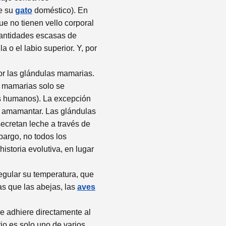
de su
gato
doméstico). En
e no tienen vello corporal
antidades escasas de
 o el labio superior. Y, por
or las glándulas mamarias.
s mamarias solo se
s humanos). La excepción
de amamantar. Las glándulas
ecretan leche a través de
bargo, no todos los
istoria evolutiva, en lugar
egular su temperatura, que
as que las abejas, las
aves
e adhiere directamente al
rio es solo uno de varios