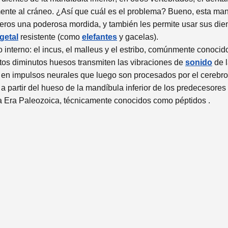
mente al cráneo. ¿Así que cuál es el problema? Bueno, esta mand
feros una poderosa mordida, y también les permite usar sus dien
getal
resistente (como
elefantes
y gacelas).
 interno: el incus, el malleus y el estribo, comúnmente conocido
stos diminutos huesos transmiten las vibraciones de
sonido
de l
s en impulsos neurales que luego son procesados ​​por el cerebr
partir del hueso de la mandíbula inferior de los predecesores
a Era Paleozoica, técnicamente conocidos como péptidos .