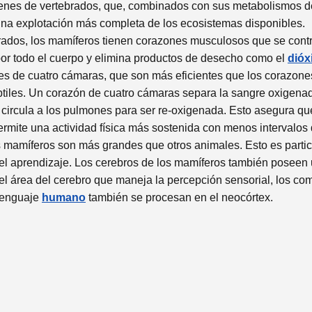
enes de vertebrados, que, combinados con sus metabolismos de
 una explotación más completa de los ecosistemas disponibles.
ados, los mamíferos tienen corazones musculosos que se cont
por todo el cuerpo y elimina productos de desecho como el
dióx
es de cuatro cámaras, que son más eficientes que los corazone
ptiles. Un corazón de cuatro cámaras separa la sangre oxigenad
ircula a los pulmones para ser re-oxigenada. Esto asegura que 
ermite una actividad física más sostenida con menos intervalos
 mamíferos son más grandes que otros animales. Esto es partic
y el aprendizaje. Los cerebros de los mamíferos también poseen 
el área del cerebro que maneja la percepción sensorial, los co
 lenguaje
humano
también se procesan en el neocórtex.