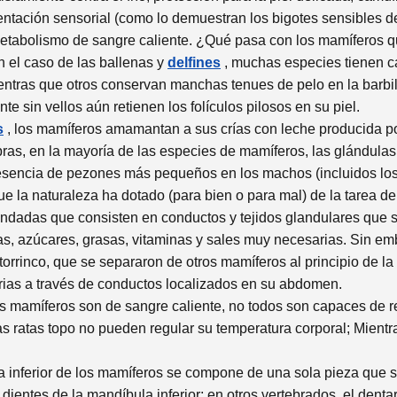
mentación sensorial (como lo demuestran los bigotes sensibles 
metabolismo de sangre caliente. ¿Qué pasa con los mamíferos qu
n el caso de las ballenas y
delfines
, muchas especies tienen c
entras que otros conservan manchas tenues de pelo en la barbilla
sin vellos aún retienen los folículos pilosos en su piel.
s
, los mamíferos amamantan a sus crías con leche producida p
s, en la mayoría de las especies de mamíferos, las glándula
resencia de pezones más pequeños en los machos (incluidos lo
que la naturaleza ha dotado (para bien o para mal) de la tarea 
dadas que consisten en conductos y tejidos glandulares que s
as, azúcares, grasas, vitaminas y sales muy necesarias. Sin em
rinco, que se separaron de otros mamíferos al principio de la h
rias a través de conductos localizados en su abdomen.
os mamíferos son de sangre caliente, no todos son capaces de r
as ratas topo no pueden regular su temperatura corporal; Mientr
 inferior de los mamíferos se compone de una sola pieza que s
dientes de la mandíbula inferior; en otros vertebrados, el denta