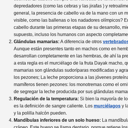
depredadores (como las cebras y las jirafas ) y retroali
general, la presencia de cabello va de la mano con un 
visible, como las ballenas o los nadadores olímpicos? E
cabello durante las primeras etapas de su desarrollo, mi
supuesto, incluso los humanos con aspecto completamente 
Glándulas mamarias:
A diferencia de otros
vertebrado
Aunque están presentes tanto en machos como en hembra
desarrollan completamente en las hembras, de ahí la p
a esta regla es el murciélago de la fruta Dayak macho, 
mamarias son glándulas sudoríparas modificadas y agran
los pezones; La leche proporciona a las jóvenes proteín
mamíferos tienen pezones: los monotremas como el ornitor
de segregar la leche producida por sus glándulas mama
Regulación de la temperatura:
Si bien la mayoría de l
es la definición de sangre caliente. Los
murciélagos
y l
y la polilla halcón pueden.
Mandíbulas inferiores de un solo hueso:
La mandíbula
cráneo. Este hueso se llama dentario, porque retiene los 