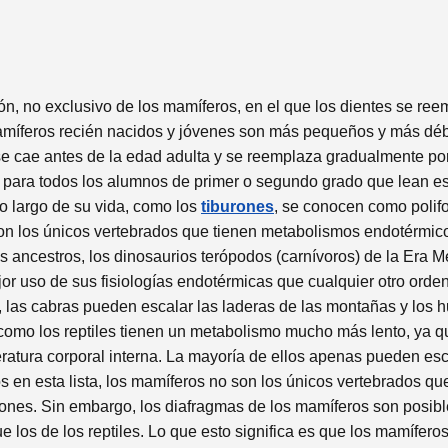
, no exclusivo de los mamíferos, en el que los dientes se ree
amíferos recién nacidos y jóvenes son más pequeños y más débi
se cae antes de la edad adulta y se reemplaza gradualmente por
ara todos los alumnos de primer o segundo grado que lean este 
o largo de su vida, como los
tiburones
, se conocen como polif
n los únicos vertebrados que tienen metabolismos endotérmicos
s ancestros, los dinosaurios terópodos (carnívoros) de la Era 
 uso de sus fisiologías endotérmicas que cualquier otro orden
, las cabras pueden escalar las laderas de las montañas y los
a como los reptiles tienen un metabolismo mucho más lento, ya q
atura corporal interna. La mayoría de ellos apenas pueden escr
s en esta lista, los mamíferos no son los únicos vertebrados q
mones. Sin embargo, los diafragmas de los mamíferos son pos
los de los reptiles. Lo que esto significa es que los mamíferos 