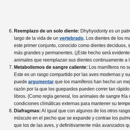
Reemplazo de un solo diente:
Dhyhyodonty es un patrón
largo de la vida de un
vertebrado
. Los dientes de los m
este primer conjunto, conocido como dientes deciduos, 
más grandes y permanentes. (¡Este hecho será evidente p
animales que reemplazan sus dientes continuamente a l
Metabolismos de sangre caliente:
Los mamíferos no so
Este es un rasgo compartido por las aves modernas y su
puede
argumentar
que los mamíferos han hecho un mejor
razón por la que los guepardos pueden correr tan rápido
libros. (Como regla general, los animales de sangre frí
condiciones climáticas externas para mantener su temper
Diafragmas:
Al igual que con algunos de los otros rasgo
músculo en el pecho que se expande y contrae los pul
que los de las aves, y definitivamente más avanzados que 